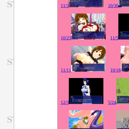
11/3
10/30
10/23
11/5
11/11
10/18
12/3
5/24