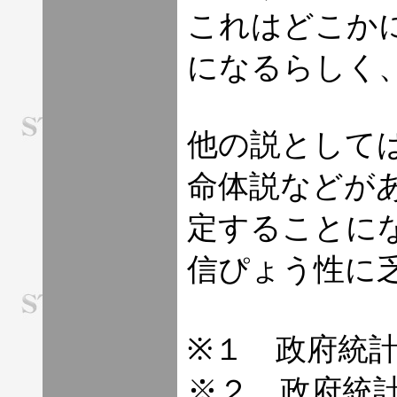
これはどこか
になるらしく
他の説として
命体説などが
定することに
信ぴょう性に
※１ 政府統
※２ 政府統