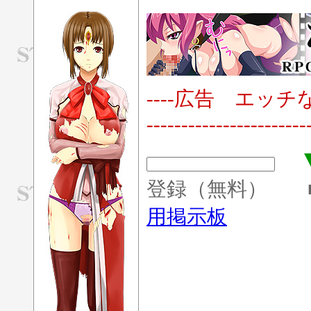
----広告 エッチな世
-----------------------
▼
登録（無料） 
用掲示板