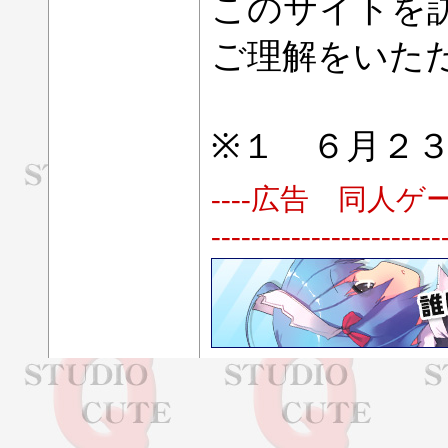
このサイトを
ご理解をいた
※１ ６月２
----広告 同人ゲーム販売 Ｄ
-----------------------