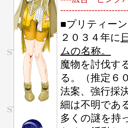
-----------------------
■プリティー
２０３４年に
ムの名称。
魔物を討伐す
る。（推定６０
法案、強行採
細は不明であ
多くの謎を持