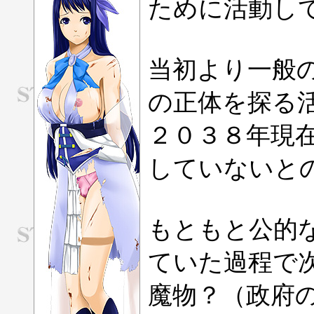
ために活動し
当初より一般
の正体を探る
２０３８年現
していないと
もともと公的
ていた過程で
魔物？（政府