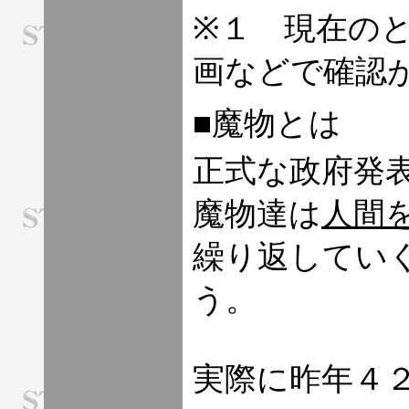
※１ 現在の
画などで確認
■魔物とは
正式な政府発
魔物達は
人間
繰り返してい
う。
実際に昨年４